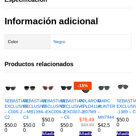
Información adicional
Color
Negro
Productos relacionados
-
15
%
SEBASTIAN
SEBASTIAN
SEBASTIAN
SEBASTIAN
POLAROID
MARC
SEBASTI
EXCLUSIVE
EXCLUSIVE
EXCLUSIVE
EXCLUSIVE
– PLD4114
HUNTER
EXCLUSI
– C005-2 –
– MB1394 –
– EXC006-2
– EXC007-2
– 807M9
–
-1389 – C
C2
C3
– C5
MH7944
$
50.0
$
76.49
$
50.0
0
0
$
89.99
$
50.0
$
50.0
$
50.0
$
42.5
0
0
0
0
Añadir
Añadir
Añadir