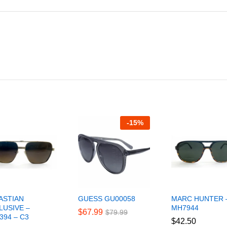
-
15
%
ASTIAN
GUESS GU00058
MARC HUNTER 
LUSIVE –
MH7944
$
$
67.99
67.99
$
$
79.99
79.99
394 – C3
$
$
42.50
42.50