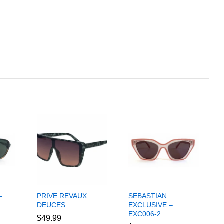
–
PRIVE REVAUX
SEBASTIAN
DEUCES
EXCLUSIVE –
EXC006-2
$
$
49.99
49.99