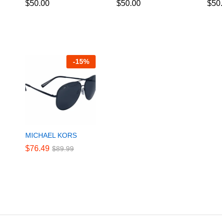
$
$
50.00
50.00
$
$
50.00
50.00
$
$
50
50
-
15
%
MICHAEL KORS
$
$
76.49
76.49
$
$
89.99
89.99