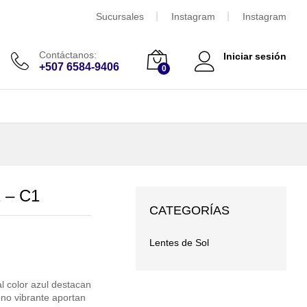
$
50.00
Añadir al carrito
Sucursales
Instagram
Instagram
Contáctanos:
Iniciar sesión
+507 6584-9406
0
 – C1
CATEGORÍAS
Lentes de Sol
l color azul destacan
ono vibrante aportan