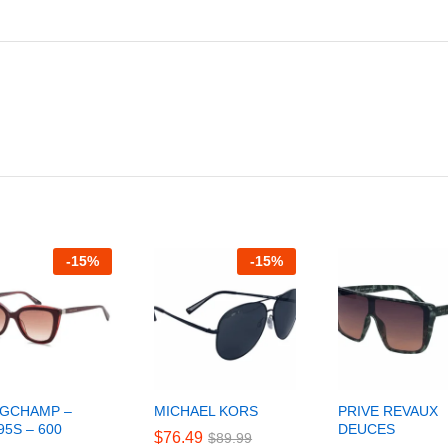
-
15
%
-
15
%
GCHAMP –
MICHAEL KORS
PRIVE REVAUX
95S – 600
DEUCES
$
$
76.49
76.49
$
$
89.99
89.99