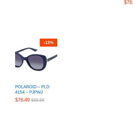
$
$
76
76
-
15
%
POLAROID – PLD
4154 – PJPWJ
$
$
76.49
76.49
$
$
89.99
89.99