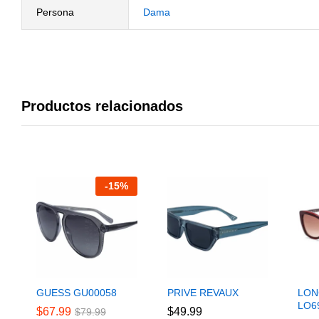
Persona
Dama
Productos relacionados
-
15
%
GUESS GU00058
PRIVE REVAUX
LON
LO6
$
$
67.99
67.99
$
$
49.99
49.99
$
$
79.99
79.99