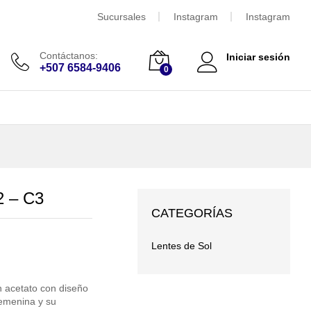
$
50.00
Añadir al carrito
Sucursales
Instagram
Instagram
Contáctanos:
Iniciar sesión
+507 6584-9406
0
 – C3
CATEGORÍAS
Lentes de Sol
n acetato con diseño
femenina y su