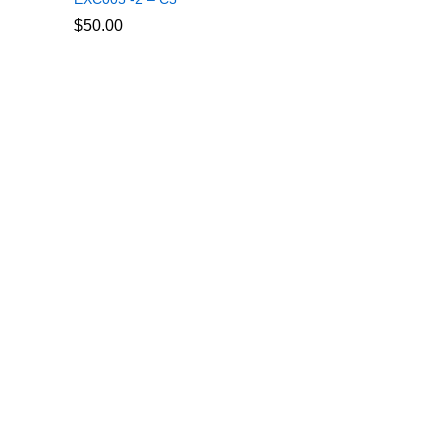
$
$
50.00
50.00