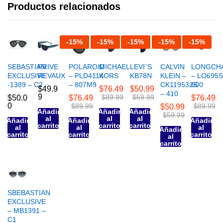
Productos relacionados
-
15
%
-
15
%
-
15
%
-
15
%
-
15
%
SEBASTIAN
PRIVE
POLAROID
MICHAEL
LEVI´S
CALVIN
LONGCH
EXCLUSIVE
REVAUX
– PLD4114
KORS
KB78N
KLEIN –
– LO695S
-1389 – C2
– 807M9
CK119532S
600
$
49.9
$
76.49
$
50.99
– 410
9
$
89.99
$
59.99
$
50.0
$
76.49
$
76.49
0
$
89.99
$
89.99
$
50.99
Añadir
Añadir
Añadir
$
59.99
al
al
al
Añadir
Añadir
Añadir
carrito
carrito
carrito
al
al
al
Añadir
carrito
carrito
carrito
al
carrito
SBEBASTIAN
EXCLUSIVE
– MB1391 –
C1