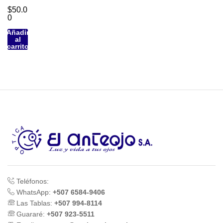
$
50.0
0
Añadir
al
carrito
Teléfonos:
WhatsApp:
+507 6584-9406
Las Tablas:
+507 994-8114
Guararé:
+507 923-5511